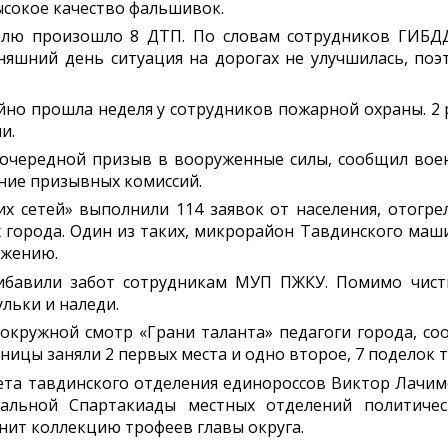
сокое качество фальшивок.
ю произошло 8 ДТП. По словам сотрудников ГИБДД, 
дняшний день ситуация на дорогах не улучшилась, по
но прошла неделя у сотрудников пожарной охраны. 2 
и.
я очередной призыв в вооруженные силы, сообщил вое
ние призывных комиссий.
х сетей» выполнили 114 заявок от населения, отогре
города. Один из таких, микрорайон Тавдинского маши
бжению.
бавили забот сотрудникам МУП ПЖКУ. Помимо чистк
ульки и наледи.
 окружной смотр «Грани таланта» педагоги города, с
ницы заняли 2 первых места и одно второе, 7 поделок 
ета тавдинского отделения единороссов Виктор Лачим
альной Спартакиады местных отделений политичес
нит коллекцию трофеев главы округа.