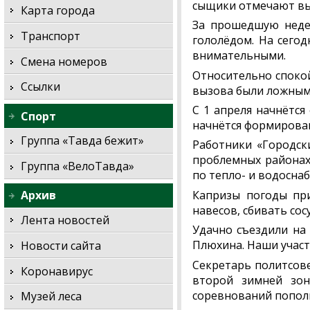
сыщики отмечают вы
Карта города
За прошедшую недел
Транспорт
гололёдом. На сего
внимательными.
Смена номеров
Относительно спокой
Ссылки
вызова были ложным
С 1 апреля начнётс
Спорт
начнётся формирова
Группа «Тавда бежит»
Работники «Городски
проблемных районах 
Группа «ВелоТавда»
по тепло- и водосна
Капризы погоды при
Архив
навесов, сбивать сос
Лента новостей
Удачно съездили на
Плюхина. Наши участ
Новости сайта
Секретарь политсов
Коронавирус
второй зимней зон
соревнований попол
Музей леса