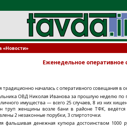
а «Новости»
Еженедельное оперативное 
я традиционно началась с оперативного совещания в 
льника ОВД Николая Иванова за прошлую неделю по го
ичного имущества — всего 25 случаев, 8 из них хище
н труп женщины возле бани в районе ТФК, ведётся
влены 2 незаконные порубки, 3 спиртоточки.
я фальшивая денежная купюра достоинством 1000 ру