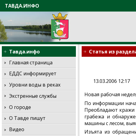
ТАВДА.ИНФО
Тавда.инфо
Статья из раздел
Главная страница
ЕДДС информирует
13.03.2006 12:17
Уровни воды в реках
Новая рабочая недел
Экстренные службы
По информации нача
О городе
Преобладают кражи л
грабежа и обнаруже
О Тавде пишут
машины с лесом, выя
Видео
Изъята из обращени