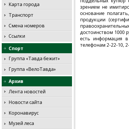
поддельных купюр 
Карта города
зрением не имитиро
основание полагать
Транспорт
продукции (сертиф
Смена номеров
правоохранительн
достоинством 1000 р
Ссылки
есть информация в
телефонам 2-22-10, 2-
Спорт
Группа «Тавда бежит»
Группа «ВелоТавда»
Архив
Лента новостей
Новости сайта
Коронавирус
Музей леса