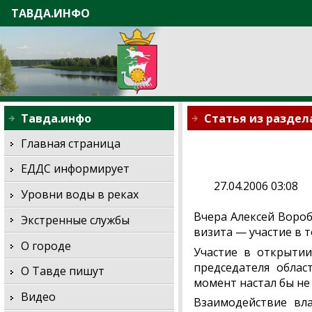
ТАВДА.ИНФО
Тавда.инфо
Статья из раздел
Главная страница
ЕДДС информирует
27.04.2006 03:08
Уровни воды в реках
Вчера Алексей Вороб
Экстренные службы
визита — участие в
О городе
Участие в открытии
председателя облас
О Тавде пишут
момент настал бы не 
Видео
Взаимодействие вл