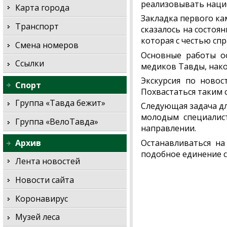
реализовывать наци
Карта города
Закладка первого ка
Транспорт
сказалось на состоя
которая с честью спр
Смена номеров
Основные работы ос
Ссылки
медиков Тавды, нако
Экскурсия по новос
Спорт
Похвастаться таким
Группа «Тавда бежит»
Следующая задача дл
молодым специалист
Группа «ВелоТавда»
направлении.
Останавливаться на
Архив
подобное единение с
Лента новостей
Новости сайта
Коронавирус
Музей леса