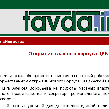
а «Новости»
Открытие главного корпуса ЦРБ.
ьёв сдержал обещание и, несмотря на плотный рабочи
 торжественном открытии нового корпуса Тавдинской 
 ЦРБ Алексея Воробьёва не прихоть местных власте
тного правительства и секретаря регионального по
скоро.
астей разных уровней для достижения единой цел