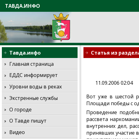
ТАВДА.ИНФО
Тавда.инфо
Статья из раздел
Главная страница
ЕДДС информирует
11.09.2006 02:04
Уровни воды в реках
Вот уже в шестой р
Экстренные службы
Площади победы с од
О городе
Проведение подобны
рассвета наркомании
О Тавде пишут
внутренних дел, рас
Видео
принявших участие в