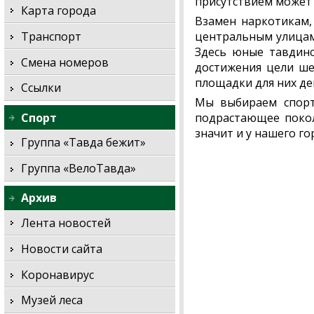
присутствием может 
Карта города
Взамен наркотикам,
Транспорт
центральным улицам 
Здесь юные тавдинс
Смена номеров
достижения цели ше
площадки для них д
Ссылки
Мы выбираем спорт
Спорт
подрастающее поколе
значит и у нашего го
Группа «Тавда бежит»
Группа «ВелоТавда»
Архив
Лента новостей
Новости сайта
Коронавирус
Музей леса