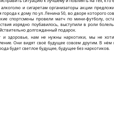
исправить ситуацию к лучшему и повлиять на тех, кто 
 алкоголю и сигаретам организаторы акции предлож
города к дому по ул. Ленина 50, во дворе которого со
кие спортсмены провели матч по мини-футболу, ост
ствия изрядно поубавилось, выступили в роли болель
ействительно долгожданный подарок.
 и здоровье, нам не нужны наркотики, мы не хоти
ние. Они видят своё будущее совсем другим. В нём н
рода будет светлое будущее, будущее без наркотиков.