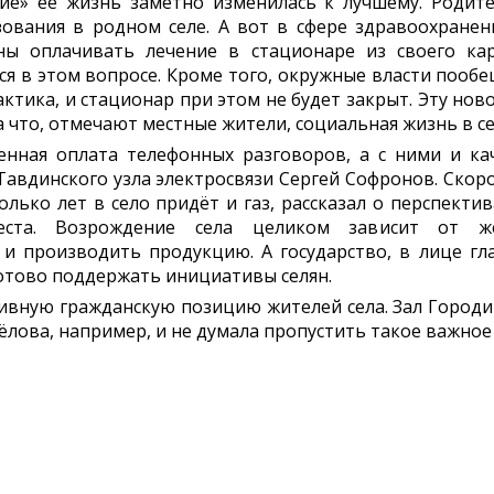
ие» её жизнь заметно изменилась к лучшему. Родит
зования в родном селе. А вот в сфере здравоохранен
ы оплачивать лечение в стационаре из своего кар
ся в этом вопросе. Кроме того, окружные власти пообе
ктика, и стационар при этом не будет закрыт. Эту нов
а что, отмечают местные жители, социальная жизнь в с
нная оплата телефонных разговоров, а с ними и ка
авдинского узла электросвязи Сергей Софронов. Скор
колько лет в село придёт и газ, рассказал о перспекти
ста. Возрождение села целиком зависит от же
 и производить продукцию. А государство, в лице гл
отово поддержать инициативы селян.
ивную гражданскую позицию жителей села. Зал Город
ёлова, например, и не думала пропустить такое важное