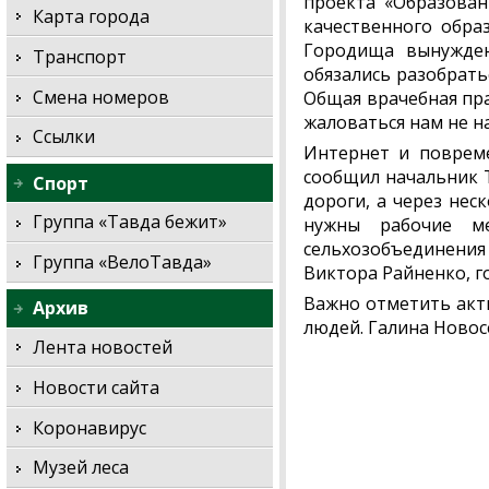
проекта «Образован
Карта города
качественного обра
Городища вынужден
Транспорт
обязались разобрать
Смена номеров
Общая врачебная пра
жаловаться нам не н
Ссылки
Интернет и повреме
сообщил начальник Т
Спорт
дороги, а через нес
Группа «Тавда бежит»
нужны рабочие ме
сельхозобъединения
Группа «ВелоТавда»
Виктора Райненко, г
Важно отметить акт
Архив
людей. Галина Новос
Лента новостей
Новости сайта
Коронавирус
Музей леса