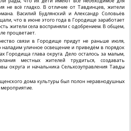
ели рады, что их дети имеют всё необходимое для
ия не всё гладко. В отличие от Тавдинцев, жители
мана. Василий Будлянский и Александр Соловьёв
щали, что в июне этого года в Городище заработает
ость жители села восприняли с одобрением. В общем,
еле процветает.
чество связи в Городище придут не раньше июля,
о наладим уличное освещение и приведём в порядок
вах Городища глава округа. Дело осталось за малым,
лания местных жителей трудиться, создавать
авы округа и начальника Сельхозуправления Тавды
ищенского дома культуры был полон неравнодушных
 мероприятие.