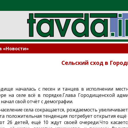
а «Новости»
Сельский сход в Горо
дище началась с песен и танцев в исполнении мест
ере на селе всё в порядке.Глава Городищенской ад
 начал свой отчёт с демографии.
население села сокращается, рождаемость увеличиваетс
Эта положительная тенденция потребует открытия ещё о
т 26 детей, ещё 10 ждут своей очереди.Что касает