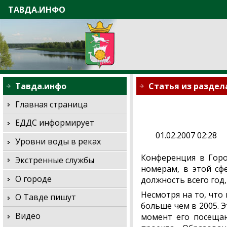
ТАВДА.ИНФО
Тавда.инфо
Статья из раздел
Главная страница
ЕДДС информирует
01.02.2007 02:28
Уровни воды в реках
Конференция в Горо
Экстренные службы
номерам, в этой сф
О городе
должность всего год,
Несмотря на то, что 
О Тавде пишут
больше чем в 2005. 
Видео
момент его посещаю