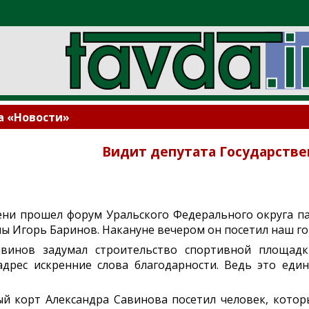
а «Новости»
Видит депутата Государств
ени прошел форум Уральского Федерального округа па
ы Игорь Баринов. Накануне вечером он посетил наш го
авинов задумал строительство спортивной площадк
адрес искренние слова благодарности. Ведь это еди
ый корт Александра Савинова посетил человек, кото