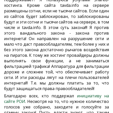
хостинга. Кроме сайта tavda.info на сервере
размещены сотни, если не тысячи сайтов. Если один
из сайтов будет заблокирован, то заблокированы
будут и эти сотни и тысячи сайтов на сервере, в том
числе и tavda.info. В этом суть закона!!! Я против
этого вандального закона - закона против
интернета! Он направлен на разрушение сети и
мало что даст правообладателям, тем более у них и
без этого закона достаточно рычагов воздействия
на пиратов. К тому же хостинг провайдеры должны
выполнять свои функции, а не заниматься
фильтрацией трафика! Аппаратура для фильтрации
дороже и сложнее той, что обеспечивает работу
сети. И эти расходы лягут на плечи пользователей
интернета!!! Т.е. мы должны платить за то, что
будут защищаться права правообладателей!
Благодарю всех, кто поддержал
инициативу на
сайте РОИ
. Несмотря на то, что нужное количество
голосов уже собрано, заходите и голосуйте за
отмену закона! Пусть власти знают, что таким